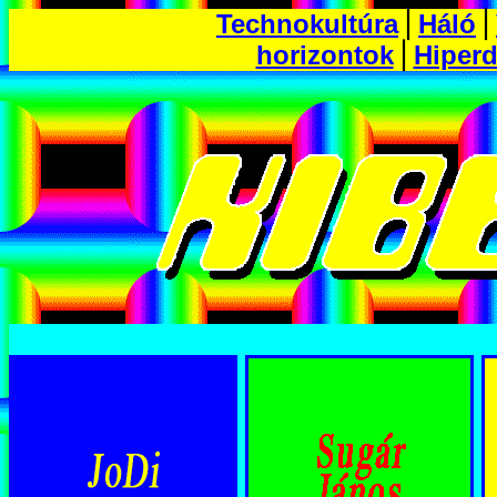
Technokultúra
⎪
Háló
⎪
horizontok
⎪
Hiper